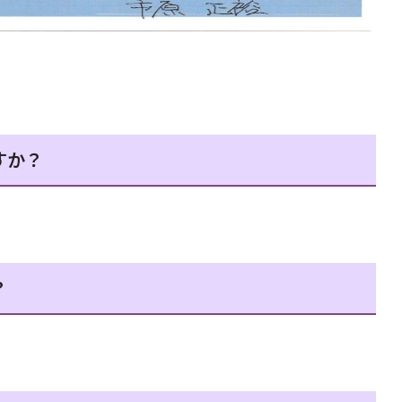
すか？
？